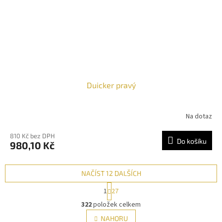
Duicker pravý
Na dotaz
810 Kč bez DPH
Do košíku
980,10 Kč
NAČÍST 12 DALŠÍCH
S
1
27
t
O
r
322
položek celkem
v
á
l
NAHORU
n