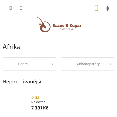
Přejít
NÁKUP
na
obsah
KOŠÍK
Afrika
Poprsí
Celopreparáty
Nejprodávanější
Oribi
Na dotaz
7 381 Kč