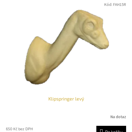
Kód:
FAH15R
Klipspringer levý
Na dotaz
650 Kč bez DPH
Do košíku