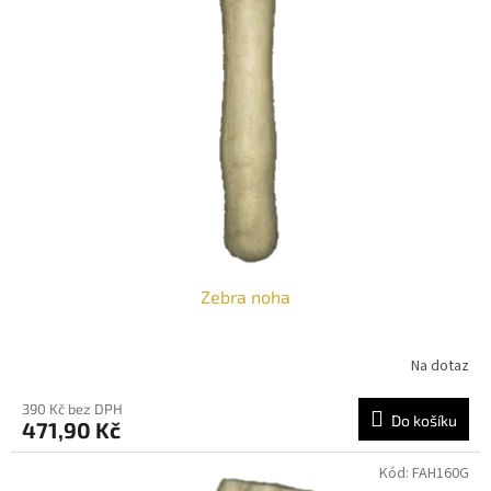
i
u
s
k
p
t
r
ů
o
d
u
k
t
ů
Zebra noha
Na dotaz
390 Kč bez DPH
Do košíku
471,90 Kč
Kód:
FAH160G