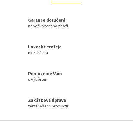
á
k
d
o
v
a
á
Garance doručení
c
n
í
nepoškozeného zboží
í
p
r
v
Lovecké trofeje
k
na zakázku
y
v
ý
p
Pomůžeme Vám
i
s výběrem
s
u
Zakázková úprava
téměř všech produktů
Z
á