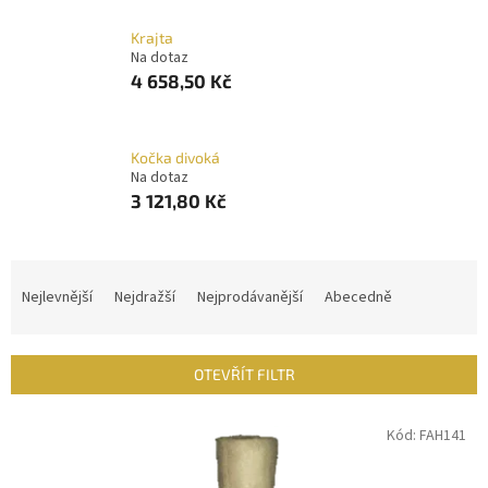
Krajta
Na dotaz
4 658,50 Kč
Kočka divoká
Na dotaz
3 121,80 Kč
Ř
a
Nejlevnější
Nejdražší
Nejprodávanější
Abecedně
z
e
n
OTEVŘÍT FILTR
í
p
V
Kód:
FAH141
r
ý
o
p
d