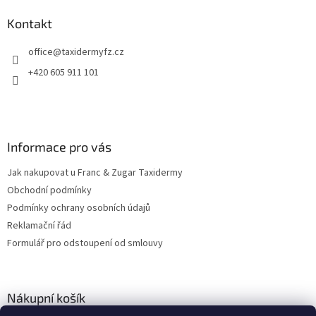
p
a
Kontakt
t
office
@
taxidermyfz.cz
í
+420 605 911 101
Informace pro vás
Jak nakupovat u Franc & Zugar Taxidermy
Obchodní podmínky
Podmínky ochrany osobních údajů
Reklamační řád
Formulář pro odstoupení od smlouvy
Nákupní košík