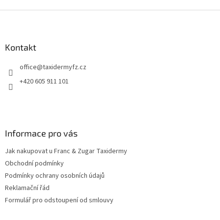
Z
á
p
a
Kontakt
t
office
@
taxidermyfz.cz
í
+420 605 911 101
Informace pro vás
Jak nakupovat u Franc & Zugar Taxidermy
Obchodní podmínky
Podmínky ochrany osobních údajů
Reklamační řád
Formulář pro odstoupení od smlouvy