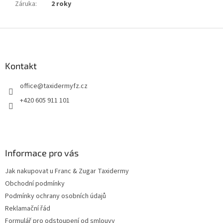
Záruka
:
2 roky
Z
á
p
a
Kontakt
t
office
@
taxidermyfz.cz
í
+420 605 911 101
Informace pro vás
Jak nakupovat u Franc & Zugar Taxidermy
Obchodní podmínky
Podmínky ochrany osobních údajů
Reklamační řád
Formulář pro odstoupení od smlouvy