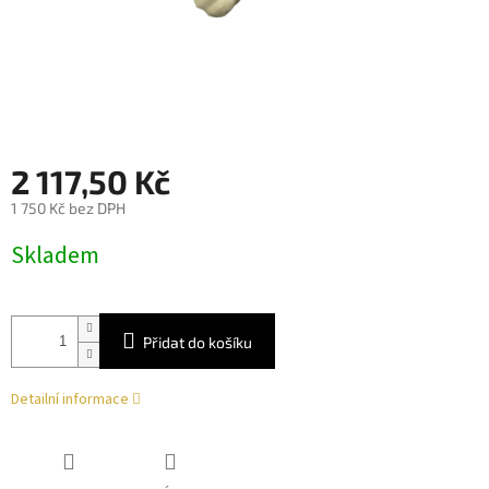
2 117,50 Kč
1 750 Kč bez DPH
Měrná
Skladem
cena:
Přidat do košíku
Detailní informace