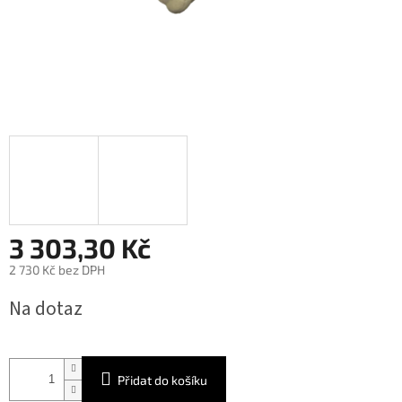
3 303,30 Kč
2 730 Kč bez DPH
Měrná
Na dotaz
cena:
Přidat do košíku