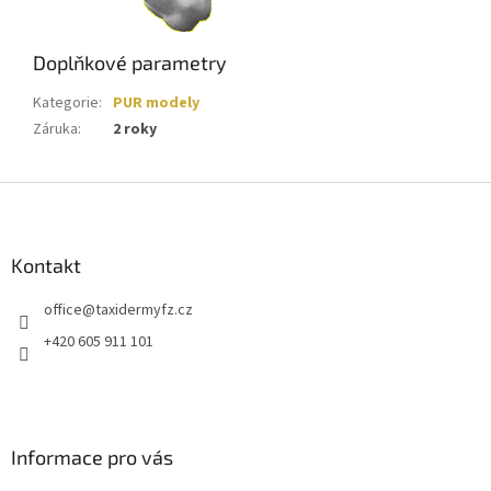
Doplňkové parametry
Kategorie
:
PUR modely
Záruka
:
2 roky
Z
á
p
a
Kontakt
t
office
@
taxidermyfz.cz
í
+420 605 911 101
Informace pro vás