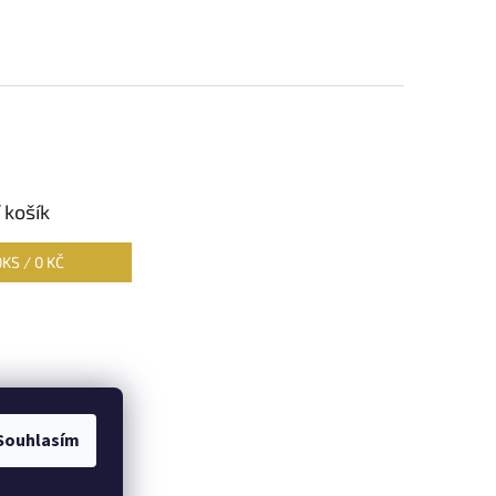
 košík
0
KS /
0 KČ
Souhlasím