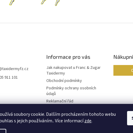
Informace pro vás
Nákupní
Jak nakupovat u Franc & Zugar
@
taxidermyfz.cz
Taxidermy
05 911 101
Obchodní podmínky
Podmínky ochrany osobních
údajů
Reklamační řád
Formulář pro odstoupení od
oužívá soubory cookie. Dalším procházením tohoto webu
smlouvy
ouhlas s jejich používáním.. Více informací
zde
.