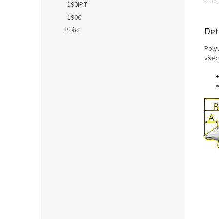
190IPT
190C
Det
Ptáci
Poly
všec