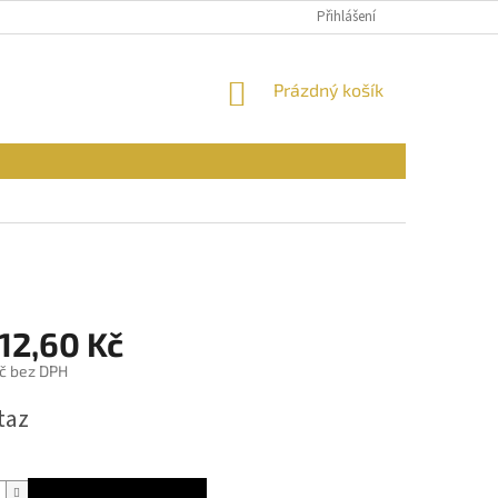
PODMÍNKY OCHRANY OSOBNÍCH ÚDAJŮ
Přihlášení
REKLAMAČNÍ ŘÁD
FOR
NÁKUPNÍ
Prázdný košík
KOŠÍK
12,60 Kč
č bez DPH
taz