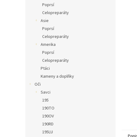
n
Poprsí
e
Celopreparáty
l
Asie
Poprsí
Celopreparáty
Amerika
Poprsí
Celopreparáty
Ptáci
Kameny a doplňky
Oči
Savci
195
190TO
190OV
190RD
195LU
Popi