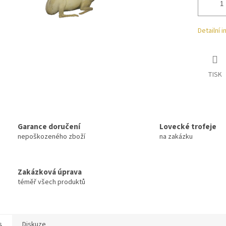
Detailní 
TISK
Garance doručení
Lovecké trofeje
nepoškozeného zboží
na zakázku
Zakázková úprava
téměř všech produktů
s
Diskuze