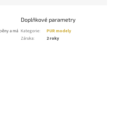
Doplňkové parametry
 pěny a má
Kategorie
:
PUR modely
Záruka
:
2 roky