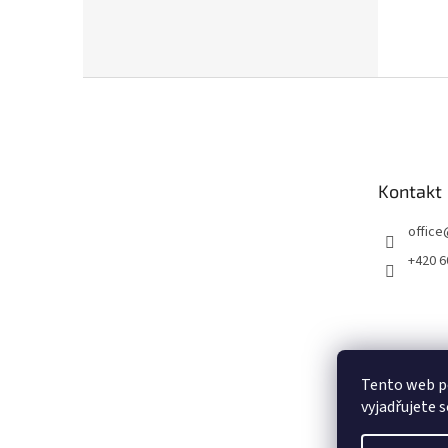
Z
á
p
a
t
Kontakt
í
office
+420 6
Tento web p
vyjadřujete s