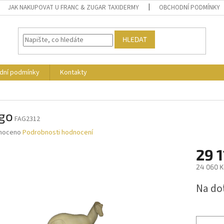
JAK NAKUPOVAT U FRANC & ZUGAR TAXIDERMY
OBCHODNÍ PODMÍNKY
HLEDAT
dní podmínky
Kontakty
go
FAG2312
né
noceno
Podrobnosti hodnocení
ní
29 1
u
24 060 K
Měrná
Na do
cena:
ek.