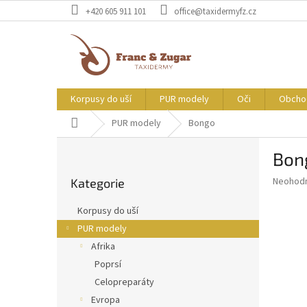
Přejít
+420 605 911 101
office@taxidermyfz.cz
na
obsah
Korpusy do uší
PUR modely
Oči
Obcho
Domů
PUR modely
Bongo
P
Bon
o
Přeskočit
s
Průměr
Neohod
Kategorie
kategorie
t
hodnoce
r
produkt
Korpusy do uší
a
je
PUR modely
0,0
n
z
Afrika
n
5
í
Poprsí
hvězdič
p
Celopreparáty
a
Evropa