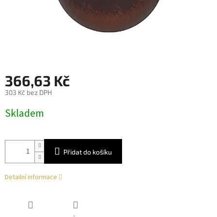
366,63 Kč
303 Kč bez DPH
Měrná
Skladem
cena:
Přidat do košíku
Detailní informace