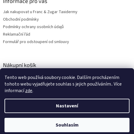
Informace pro vás
Jak nakupovat u Franc & Zugar Taxidermy
Obchodní podmínky
Podmínky ochrany osobních údajů
Reklamační řád
Formulář pro odstoupení od smlouvy
Nákupní košík
Tento web používá soubory cookie. Dalším procházením
0
KS /
0 KČ
tohoto webu vyjadřujete souhlas s jejich používáním.. Více
informací
zde
.
Vytvořil Shoptet
Nastavení
Copyright 2026
Franc & Zugar Taxidermy s.r.o.
. Všechna práva
Souhlasím
vyhrazena.
Upravit nastavení cookies