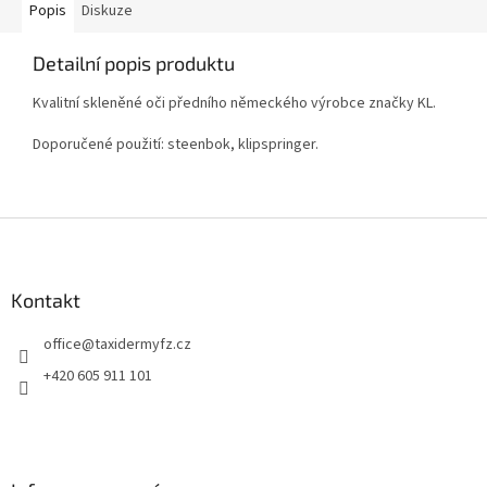
Popis
Diskuze
Detailní popis produktu
Kvalitní skleněné oči předního německého výrobce značky KL.
Doporučené použití: steenbok, klipspringer.
Z
á
p
a
Kontakt
t
office
@
taxidermyfz.cz
í
+420 605 911 101