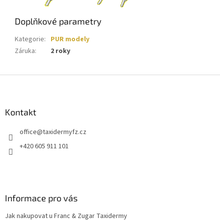
Doplňkové parametry
Kategorie
:
PUR modely
Záruka
:
2 roky
Z
á
p
a
Kontakt
t
office
@
taxidermyfz.cz
í
+420 605 911 101
Informace pro vás
Jak nakupovat u Franc & Zugar Taxidermy