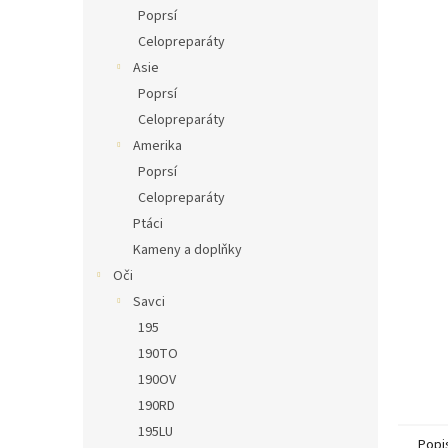
n
Poprsí
e
Celopreparáty
l
Asie
Poprsí
Celopreparáty
Amerika
Poprsí
Celopreparáty
Ptáci
Kameny a doplňky
Oči
Savci
195
190TO
190OV
190RD
195LU
Popi