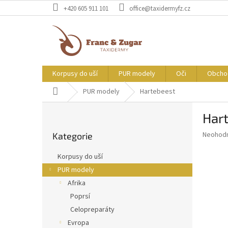
Přejít
+420 605 911 101
office@taxidermyfz.cz
na
obsah
Korpusy do uší
PUR modely
Oči
Obcho
Domů
PUR modely
Hartebeest
P
Har
o
Přeskočit
s
Průměr
Neohod
Kategorie
kategorie
t
hodnoce
r
produkt
Korpusy do uší
a
je
PUR modely
0,0
n
z
Afrika
n
5
í
Poprsí
hvězdič
p
Celopreparáty
a
Evropa