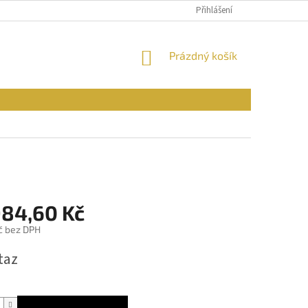
PODMÍNKY OCHRANY OSOBNÍCH ÚDAJŮ
Přihlášení
REKLAMAČNÍ ŘÁD
FOR
NÁKUPNÍ
Prázdný košík
KOŠÍK
984,60 Kč
č bez DPH
taz