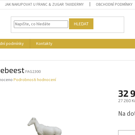
JAK NAKUPOVAT U FRANC & ZUGAR TAXIDERMY
OBCHODNÍ PODMÍNKY
HLEDAT
dní podmínky
Kontakty
tebeest
FAG2300
né
noceno
Podrobnosti hodnocení
ní
32 
u
27 260 K
Měrná
Na do
cena:
ek.