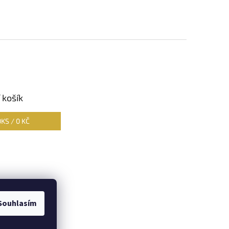
 košík
0
KS /
0 KČ
Souhlasím