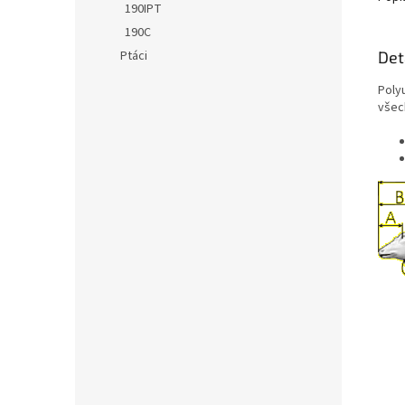
190IPT
190C
Det
Ptáci
Poly
všec