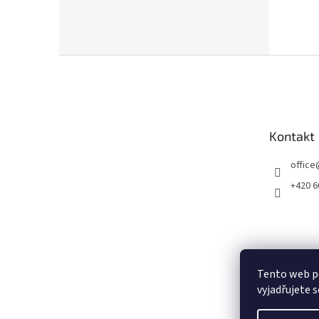
Z
á
p
a
t
Kontakt
í
office
+420 6
Tento web p
vyjadřujete s