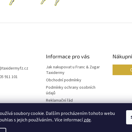
Informace pro vás
Nákupní
Jak nakupovat u Franc & Zugar
@
taxidermyfz.cz
Taxidermy
05 911 101
Obchodní podmínky
Podmínky ochrany osobních
údajů
Reklamační řád
Formulář pro odstoupení od
oužívá soubory cookie. Dalším procházením tohoto webu
smlouvy
ouhlas s jejich používáním.. Více informací
zde
.