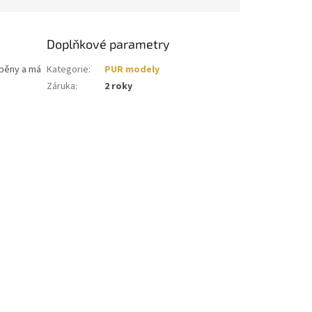
Doplňkové parametry
 pěny a má
Kategorie
:
PUR modely
Záruka
:
2 roky