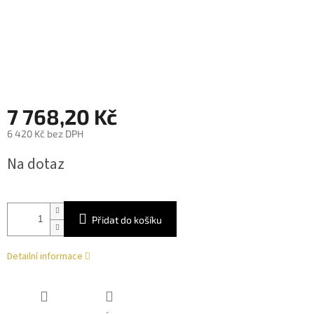
7 768,20 Kč
6 420 Kč bez DPH
Měrná
Na dotaz
cena:
Přidat do košíku
Detailní informace