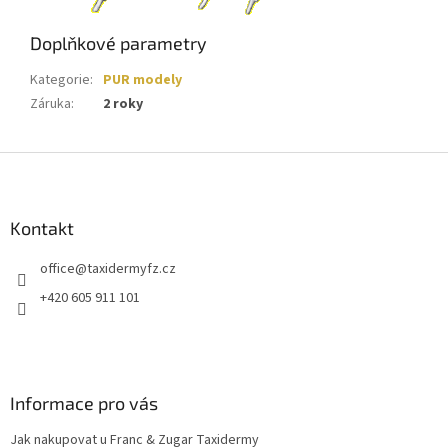
Doplňkové parametry
Kategorie
:
PUR modely
Záruka
:
2 roky
Z
á
p
a
Kontakt
t
office
@
taxidermyfz.cz
í
+420 605 911 101
Informace pro vás
Jak nakupovat u Franc & Zugar Taxidermy