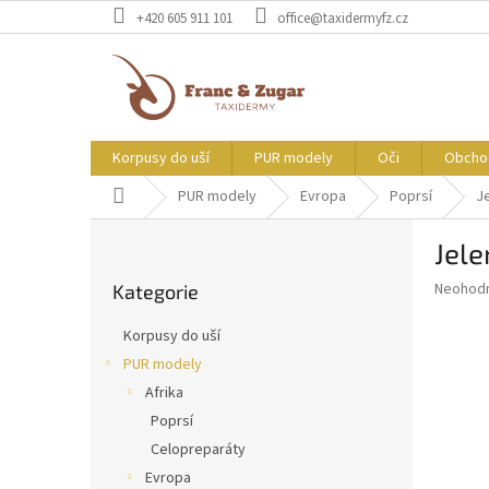
Přejít
+420 605 911 101
office@taxidermyfz.cz
na
obsah
Korpusy do uší
PUR modely
Oči
Obcho
Domů
PUR modely
Evropa
Poprsí
J
P
Jele
o
Přeskočit
s
Průměr
Neohod
Kategorie
kategorie
t
hodnoce
r
produkt
Korpusy do uší
a
je
PUR modely
0,0
n
z
Afrika
n
5
í
Poprsí
hvězdič
p
Celopreparáty
a
Evropa