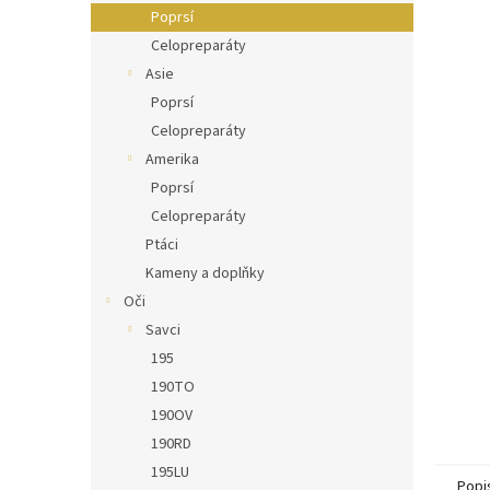
n
Poprsí
e
Celopreparáty
l
Asie
Poprsí
Celopreparáty
Amerika
Poprsí
Celopreparáty
Ptáci
Kameny a doplňky
Oči
Savci
195
190TO
190OV
190RD
195LU
Popi