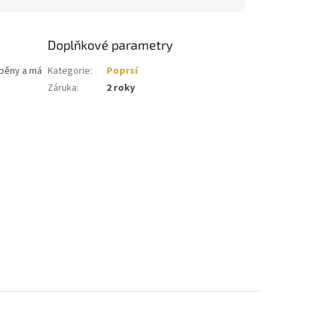
Doplňkové parametry
 pěny a má
Kategorie
:
Poprsí
Záruka
:
2 roky