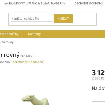
JAK NAKUPOVAT U FRANC & ZUGAR TAXIDERMY
OBCHODNÍ PODMÍNKY
HLEDAT
dní podmínky
Kontakty
elen rovný
n rovný
FEH326G
né
noceno
Podrobnosti hodnocení
ní
3 12
u
2 580 Kč
Měrná
Na do
cena:
ek.