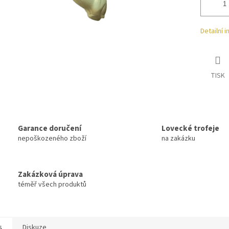
Detailní 
TISK
Garance doručení
Lovecké trofeje
nepoškozeného zboží
na zakázku
Zakázková úprava
téměř všech produktů
s
Diskuze