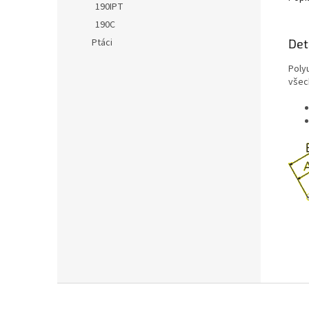
190IPT
190C
Det
Ptáci
Poly
všec
Z
á