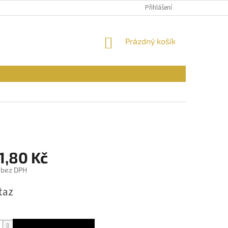
PODMÍNKY OCHRANY OSOBNÍCH ÚDAJŮ
Přihlášení
REKLAMAČNÍ ŘÁD
FOR
NÁKUPNÍ
Prázdný košík
KOŠÍK
1,80 Kč
 bez DPH
taz