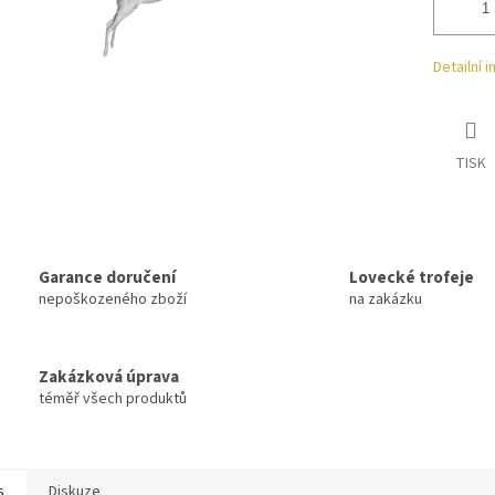
Detailní 
TISK
Garance doručení
Lovecké trofeje
nepoškozeného zboží
na zakázku
Zakázková úprava
téměř všech produktů
s
Diskuze