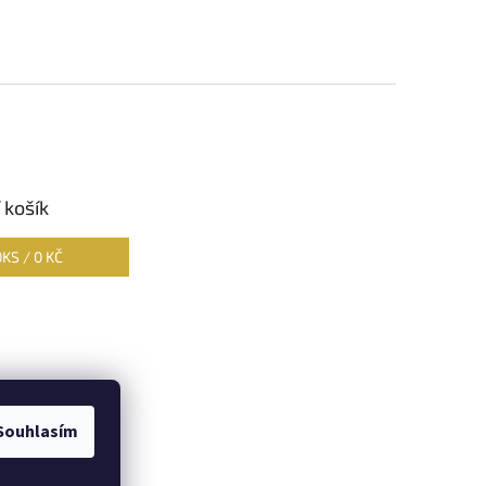
 košík
0
KS /
0 KČ
Souhlasím