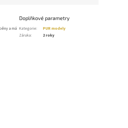
Doplňkové parametry
 pěny a má
Kategorie
:
PUR modely
Záruka
:
2 roky