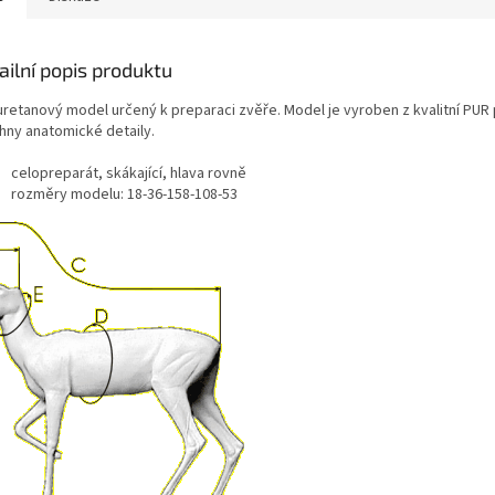
ailní popis produktu
uretanový model určený k preparaci zvěře. Model je vyroben z kvalitní PUR
hny anatomické detaily.
celopreparát, skákající, hlava rovně
rozměry modelu: 18-36-158-108-53