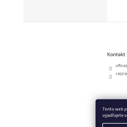
Z
á
p
a
t
Kontakt
í
office
+420 6
Tento web p
vyjadřujete s