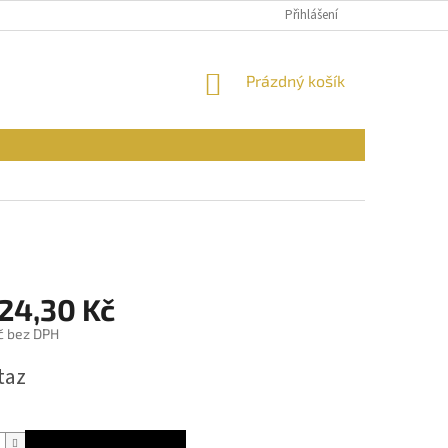
PODMÍNKY OCHRANY OSOBNÍCH ÚDAJŮ
Přihlášení
REKLAMAČNÍ ŘÁD
FOR
NÁKUPNÍ
Prázdný košík
KOŠÍK
524,30 Kč
č bez DPH
taz