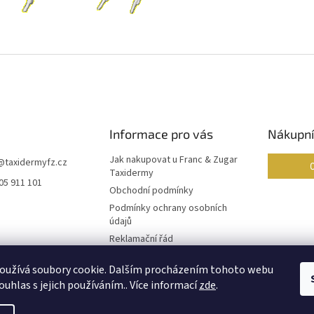
Informace pro vás
Nákupní
Jak nakupovat u Franc & Zugar
@
taxidermyfz.cz
Taxidermy
05 911 101
Obchodní podmínky
Podmínky ochrany osobních
údajů
Reklamační řád
Formulář pro odstoupení od
oužívá soubory cookie. Dalším procházením tohoto webu
smlouvy
ouhlas s jejich používáním.. Více informací
zde
.