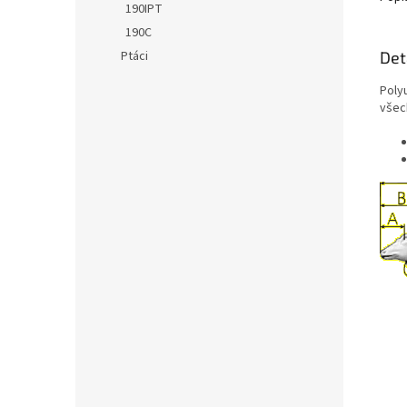
190IPT
190C
Det
Ptáci
Poly
všec