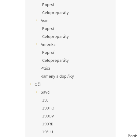
n
Poprsí
e
Celopreparáty
l
Asie
Poprsí
Celopreparáty
Amerika
Poprsí
Celopreparáty
Ptáci
Kameny a doplňky
Oči
Savci
195
190TO
190OV
190RD
195LU
Popi