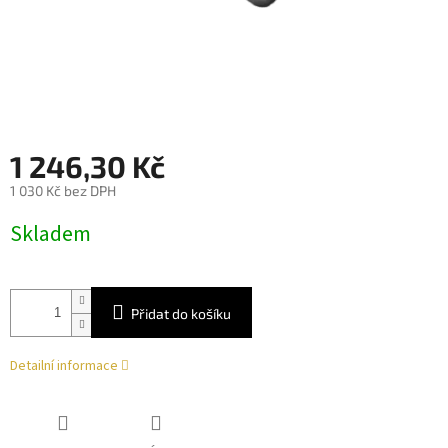
1 246,30 Kč
1 030 Kč bez DPH
Měrná
Skladem
cena:
Přidat do košíku
Detailní informace