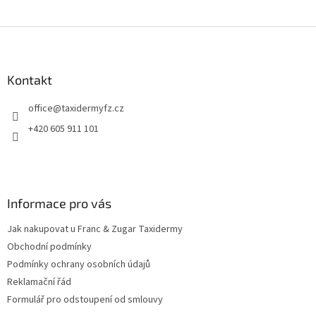
Z
á
p
a
Kontakt
t
office
@
taxidermyfz.cz
í
+420 605 911 101
Informace pro vás
Jak nakupovat u Franc & Zugar Taxidermy
Obchodní podmínky
Podmínky ochrany osobních údajů
Reklamační řád
Formulář pro odstoupení od smlouvy