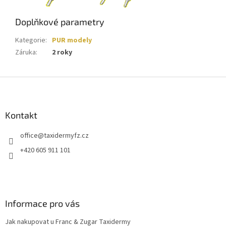
Doplňkové parametry
Kategorie
:
PUR modely
Záruka
:
2 roky
Z
á
p
a
Kontakt
t
office
@
taxidermyfz.cz
í
+420 605 911 101
Informace pro vás
Jak nakupovat u Franc & Zugar Taxidermy