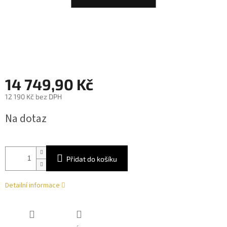
14 749,90 Kč
12 190 Kč bez DPH
Měrná
Na dotaz
cena:
Přidat do košíku
Detailní informace