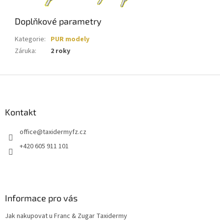
Doplňkové parametry
Kategorie
:
PUR modely
Záruka
:
2 roky
Z
á
p
a
Kontakt
t
office
@
taxidermyfz.cz
í
+420 605 911 101
Informace pro vás
Jak nakupovat u Franc & Zugar Taxidermy