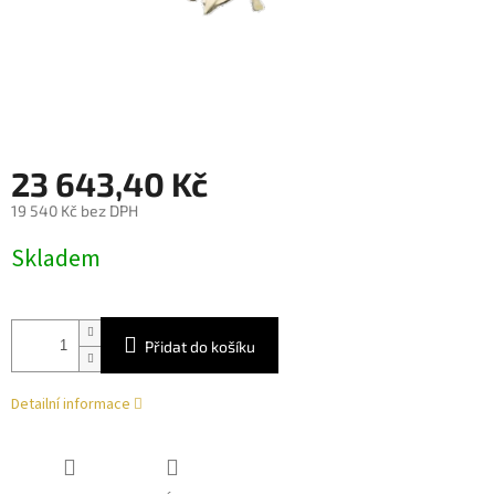
23 643,40 Kč
19 540 Kč bez DPH
Měrná
Skladem
cena:
Přidat do košíku
Detailní informace