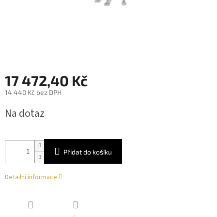
17 472,40 Kč
14 440 Kč bez DPH
Měrná
Na dotaz
cena:
Přidat do košíku
Detailní informace