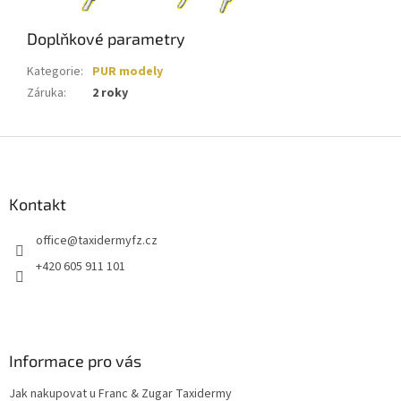
Doplňkové parametry
Kategorie
:
PUR modely
Záruka
:
2 roky
Z
á
p
a
Kontakt
t
office
@
taxidermyfz.cz
í
+420 605 911 101
Informace pro vás
Jak nakupovat u Franc & Zugar Taxidermy