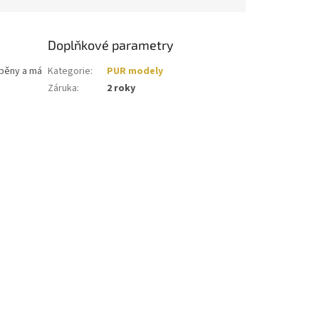
Doplňkové parametry
 pěny a má
Kategorie
:
PUR modely
Záruka
:
2 roky