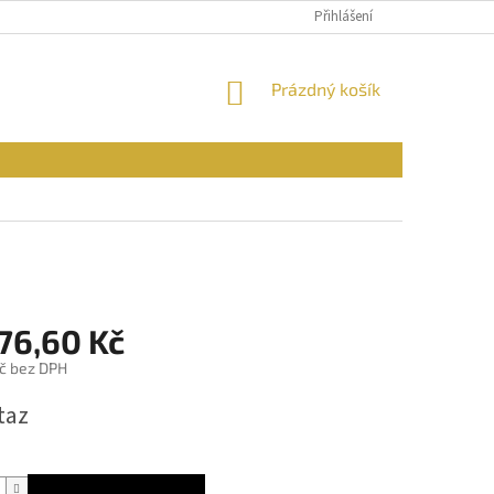
PODMÍNKY OCHRANY OSOBNÍCH ÚDAJŮ
Přihlášení
REKLAMAČNÍ ŘÁD
FOR
NÁKUPNÍ
Prázdný košík
KOŠÍK
76,60 Kč
č bez DPH
taz