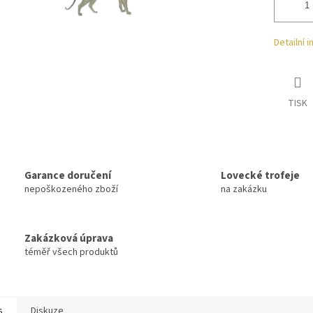
Detailní 
TISK
Garance doručení
Lovecké trofeje
nepoškozeného zboží
na zakázku
Zakázková úprava
téměř všech produktů
s
Diskuze