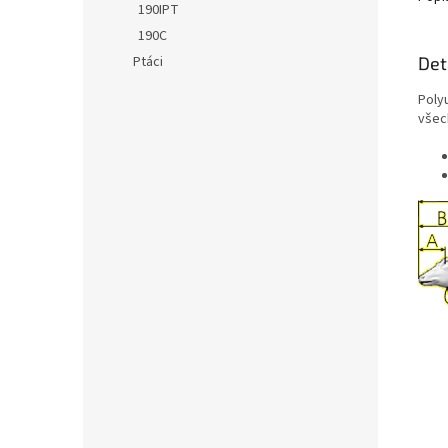
190IPT
190C
Det
Ptáci
Poly
všec