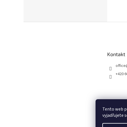
Z
á
p
a
t
Kontakt
í
office
+420 6
Tento web p
vyjadřujete s