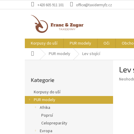
Přejít
+420 605 911 101
office@taxidermyfz.cz
na
obsah
Korpusy do uší
PUR modely
Oči
Obcho
Domů
PUR modely
Lev stojící
P
Lev 
o
Přeskočit
s
Průměr
Neohod
Kategorie
kategorie
t
hodnoce
r
produkt
Korpusy do uší
a
je
PUR modely
0,0
n
z
Afrika
n
5
í
Poprsí
hvězdič
p
Celopreparáty
a
Evropa