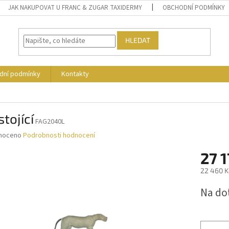
JAK NAKUPOVAT U FRANC & ZUGAR TAXIDERMY
OBCHODNÍ PODMÍNKY
HLEDAT
dní podmínky
Kontakty
stojící
FAG2040L
né
noceno
Podrobnosti hodnocení
ní
27 1
u
22 460 K
Měrná
Na do
cena:
ek.