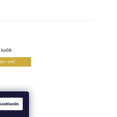
 košík
0
KS /
0 KČ
Souhlasím