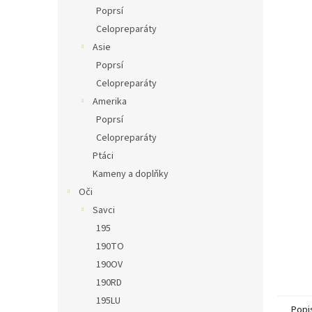
n
Poprsí
e
Celopreparáty
l
Asie
Poprsí
Celopreparáty
Amerika
Poprsí
Celopreparáty
Ptáci
Kameny a doplňky
Oči
Savci
195
190TO
190OV
190RD
195LU
Popi