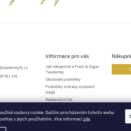
Informace pro vás
Nákupní
Jak nakupovat u Franc & Zugar
@
taxidermyfz.cz
Taxidermy
05 911 101
Obchodní podmínky
Podmínky ochrany osobních
údajů
Reklamační řád
Formulář pro odstoupení od
oužívá soubory cookie. Dalším procházením tohoto webu
smlouvy
ouhlas s jejich používáním.. Více informací
zde
.