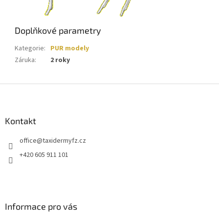
Doplňkové parametry
Kategorie
:
PUR modely
Záruka
:
2 roky
Z
á
p
a
Kontakt
t
office
@
taxidermyfz.cz
í
+420 605 911 101
Informace pro vás