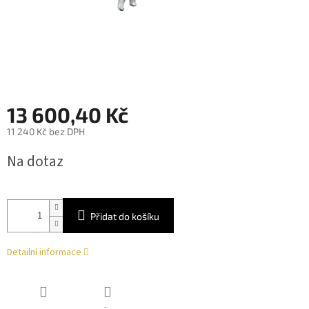
13 600,40 Kč
11 240 Kč bez DPH
Měrná
Na dotaz
cena:
Přidat do košíku
Detailní informace