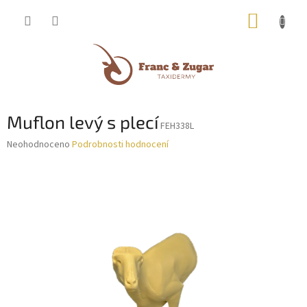
Přejít
NÁKUP
na
obsah
KOŠÍK
Muflon levý s plecí
FEH338L
Průměrné
Neohodnoceno
Podrobnosti hodnocení
hodnocení
produktu
je
0,0
z
5
hvězdiček.