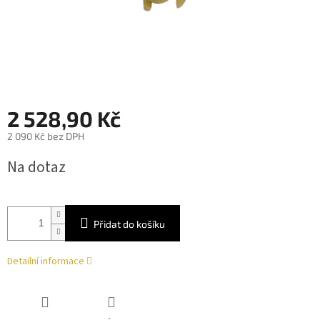
2 528,90 Kč
2 090 Kč bez DPH
Měrná
Na dotaz
cena:
Přidat do košíku
Detailní informace