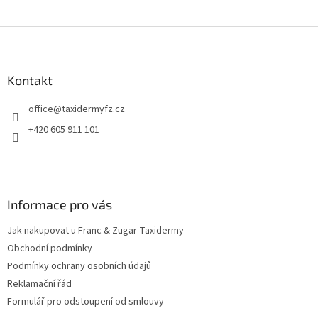
Z
á
p
a
Kontakt
t
office
@
taxidermyfz.cz
í
+420 605 911 101
Informace pro vás
Jak nakupovat u Franc & Zugar Taxidermy
Obchodní podmínky
Podmínky ochrany osobních údajů
Reklamační řád
Formulář pro odstoupení od smlouvy