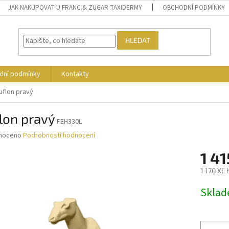
JAK NAKUPOVAT U FRANC & ZUGAR TAXIDERMY
OBCHODNÍ PODMÍNKY
HLEDAT
dní podmínky
Kontakty
uflon pravý
lon pravý
FEH330L
né
noceno
Podrobnosti hodnocení
ní
1 41
u
1 170 Kč
Měrná
Skla
cena:
ek.