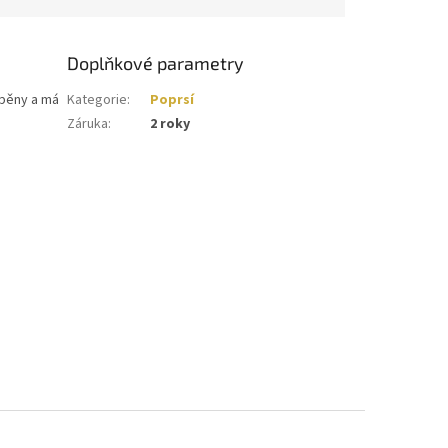
Doplňkové parametry
 pěny a má
Kategorie
:
Poprsí
Záruka
:
2 roky