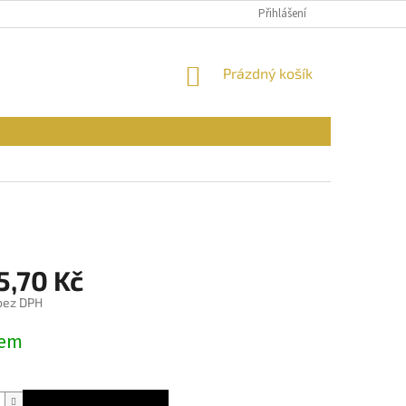
PODMÍNKY OCHRANY OSOBNÍCH ÚDAJŮ
Přihlášení
REKLAMAČNÍ ŘÁD
FOR
NÁKUPNÍ
Prázdný košík
KOŠÍK
5,70 Kč
 bez DPH
dem