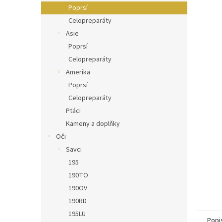
n
Poprsí
e
Celopreparáty
l
Asie
Poprsí
Celopreparáty
Amerika
Poprsí
Celopreparáty
Ptáci
Kameny a doplňky
Oči
Savci
195
190TO
190OV
190RD
195LU
Popi