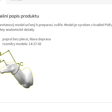
ailní popis produktu
uretanový model určený k preparaci zvěře. Model je vyroben z kvalitní PUR
hny anatomické detaily.
poprsí bez plece, hlava doprava
rozměry modelu: 14-27-43