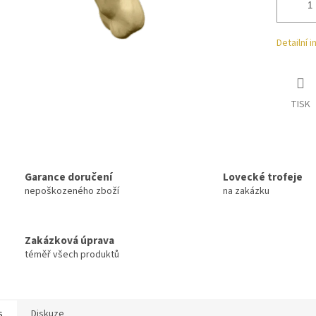
Detailní 
TISK
Garance doručení
Lovecké trofeje
nepoškozeného zboží
na zakázku
Zakázková úprava
téměř všech produktů
s
Diskuze