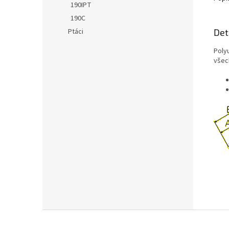
190IPT
190C
Det
Ptáci
Poly
všec
Z
á