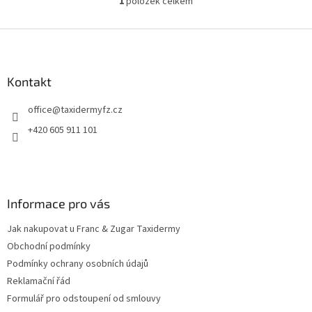
1
položek celkem
O
v
l
Z
á
á
d
p
a
a
Kontakt
c
t
í
office
@
taxidermyfz.cz
í
p
r
+420 605 911 101
v
k
y
v
ý
Informace pro vás
p
i
Jak nakupovat u Franc & Zugar Taxidermy
s
u
Obchodní podmínky
Podmínky ochrany osobních údajů
Reklamační řád
Formulář pro odstoupení od smlouvy