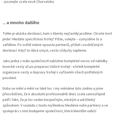
- poznejte zcela nové Chorvatsko
... a mnoho dalšího
Tohle je ukázka destinací, kam s klienty nejčastěji jezdíme. Chcete lovit
jinde? Hledáte specifickou trofej? Pište, volejte – vymyslíme to a
zařídíme. Po světě máme spoustu partnerů, přátel i osvědčených
destinací. Když to dává smysl, cestu vždycky najdeme.
Jako jedna z mála společností nabízíme kompletní servis od nabídky
lovecké cesty až po preparaci Vašich trofejí - včetně kompletní
organizace cesty a dopravy trofejí s vyřízením všech potřebných
povolení.
Doba se mění a mění se také lov. I my vnímáme tuto změnu a jsme
přesvědčeni, že k absolutní profesionalitě dnes zcela samozřejmě
patří i fakt, že je lov veden bezpečným, etickým a udržitelný
způsobem. V souladu s touto myšlenkou hledáme naše partnery a ve
spolupráci s nimi budujeme společnost, která klientům nabízí