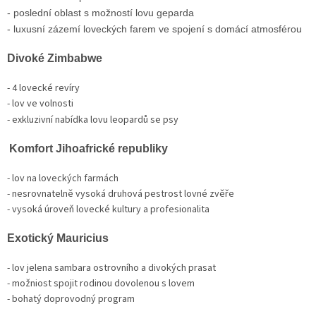
- poslední oblast s možností lovu geparda
- luxusní zázemí loveckých farem ve spojení s domácí atmosférou
Divoké Zimbabwe
- 4 lovecké revíry
- lov ve volnosti
- exkluzivní nabídka lovu leopardů se psy
Komfort Jihoafrické republiky
- lov na loveckých farmách
- nesrovnatelně vysoká druhová pestrost lovné zvěře
- vysoká úroveň lovecké kultury a profesionalita
Exotický Mauricius
- lov jelena sambara ostrovního a divokých prasat
- možniost spojit rodinou dovolenou s lovem
- bohatý doprovodný program