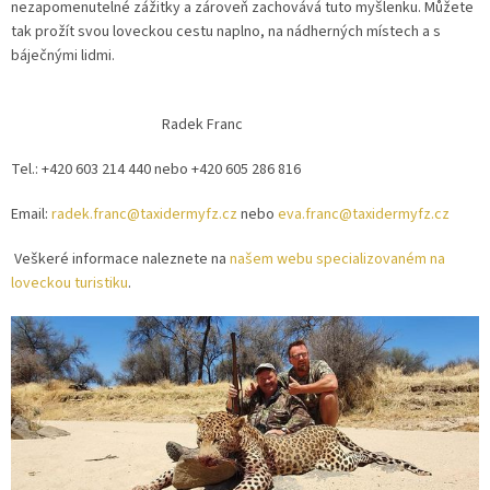
nezapomenutelné zážitky a zároveň zachovává tuto myšlenku. Můžete
tak prožít svou loveckou cestu naplno, na nádherných místech a s
báječnými lidmi.
Radek Franc
Tel.: +420 603 214 440 nebo +420 605 286 816
Email:
radek.franc@taxidermyfz.cz
nebo
eva.franc@taxidermyfz.cz
Veškeré informace naleznete na
našem webu specializovaném na
loveckou turistiku
.