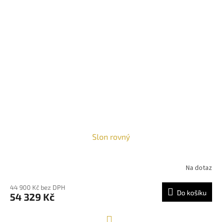
Slon rovný
Na dotaz
44 900 Kč bez DPH
Do košíku
54 329 Kč
S