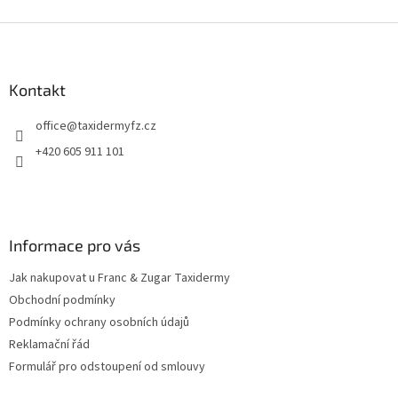
Z
á
p
a
Kontakt
t
office
@
taxidermyfz.cz
í
+420 605 911 101
Informace pro vás
Jak nakupovat u Franc & Zugar Taxidermy
Obchodní podmínky
Podmínky ochrany osobních údajů
Reklamační řád
Formulář pro odstoupení od smlouvy