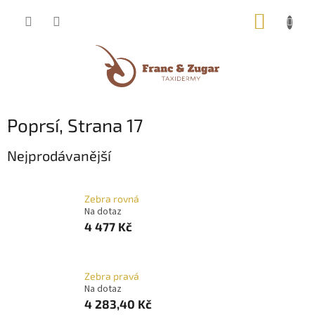
Přejít
NÁKUP
na
obsah
KOŠÍK
Poprsí
, Strana 17
Nejprodávanější
Zebra rovná
Na dotaz
4 477 Kč
Zebra pravá
Na dotaz
4 283,40 Kč