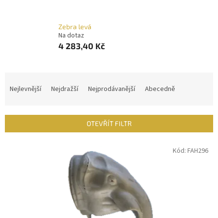
Zebra levá
Na dotaz
4 283,40 Kč
Ř
a
Nejlevnější
Nejdražší
Nejprodávanější
Abecedně
z
e
n
OTEVŘÍT FILTR
í
p
V
Kód:
FAH296
r
ý
o
p
d
i
u
s
k
p
t
r
ů