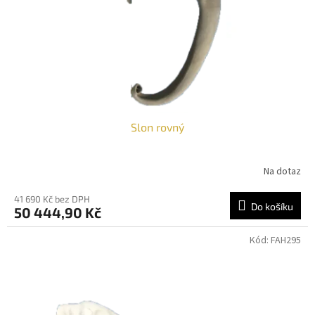
o
d
u
k
t
ů
Slon rovný
Na dotaz
41 690 Kč bez DPH
Do košíku
50 444,90 Kč
Kód:
FAH295