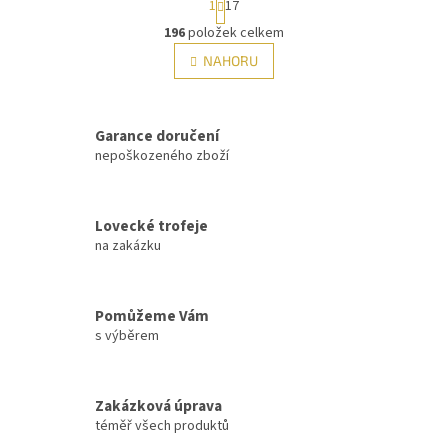
1
17
t
r
196
položek celkem
O
á
v
NAHORU
n
l
k
á
o
v
d
á
Garance doručení
a
n
c
nepoškozeného zboží
í
í
p
r
Lovecké trofeje
v
na zakázku
k
y
v
ý
Pomůžeme Vám
p
s výběrem
i
s
u
Zakázková úprava
téměř všech produktů