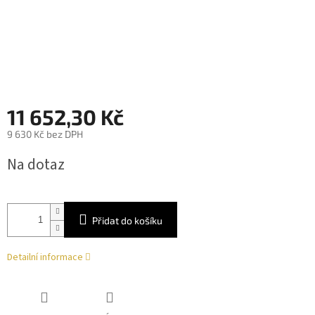
11 652,30 Kč
9 630 Kč bez DPH
Měrná
Na dotaz
cena:
Přidat do košíku
Detailní informace