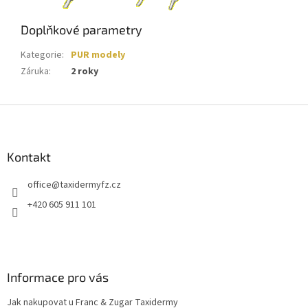
Doplňkové parametry
Kategorie
:
PUR modely
Záruka
:
2 roky
Z
á
p
a
Kontakt
t
office
@
taxidermyfz.cz
í
+420 605 911 101
Informace pro vás
Jak nakupovat u Franc & Zugar Taxidermy