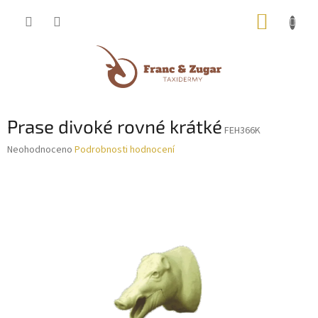
Přejít
NÁKUP
na
obsah
KOŠÍK
Prase divoké rovné krátké
FEH366K
Průměrné
Neohodnoceno
Podrobnosti hodnocení
hodnocení
produktu
je
0,0
z
5
hvězdiček.