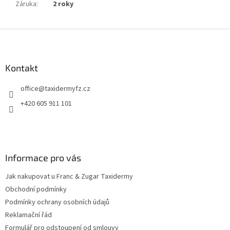
Záruka
:
2 roky
Z
á
p
a
Kontakt
t
office
@
taxidermyfz.cz
í
+420 605 911 101
Informace pro vás
Jak nakupovat u Franc & Zugar Taxidermy
Obchodní podmínky
Podmínky ochrany osobních údajů
Reklamační řád
Formulář pro odstoupení od smlouvy