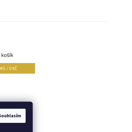
 košík
0
KS /
0 KČ
Souhlasím