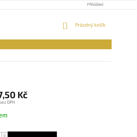
PODMÍNKY OCHRANY OSOBNÍCH ÚDAJŮ
Přihlášení
REKLAMAČNÍ ŘÁD
FOR
NÁKUPNÍ
Prázdný košík
KOŠÍK
7,50 Kč
 bez DPH
dem