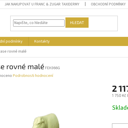
JAK NAKUPOVAT U FRANC & ZUGAR TAXIDERMY
OBCHODNÍ PODMÍNKY
HLEDAT
dní podmínky
Kontakty
rase rovné malé
se rovné malé
FEH366G
né
noceno
Podrobnosti hodnocení
ní
2 11
u
1 750 Kč
Měrná
Skla
cena:
ek.