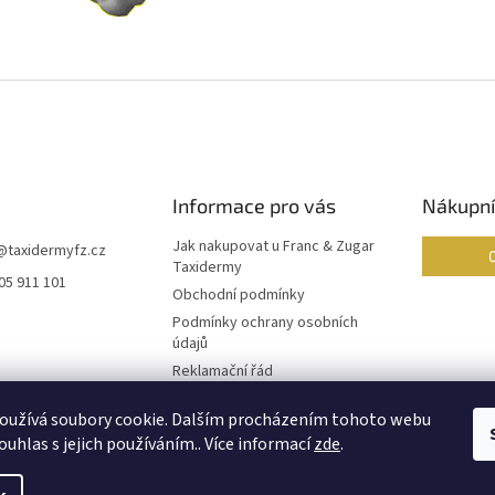
Informace pro vás
Nákupní
Jak nakupovat u Franc & Zugar
@
taxidermyfz.cz
Taxidermy
05 911 101
Obchodní podmínky
Podmínky ochrany osobních
údajů
Reklamační řád
Formulář pro odstoupení od
oužívá soubory cookie. Dalším procházením tohoto webu
smlouvy
ouhlas s jejich používáním.. Více informací
zde
.