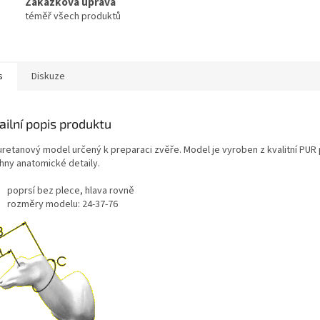
Zakázková úprava
téměř všech produktů
s
Diskuze
ailní popis produktu
uretanový model určený k preparaci zvěře. Model je vyroben z kvalitní PUR
hny anatomické detaily.
poprsí bez plece, hlava rovně
rozměry modelu: 24-37-76