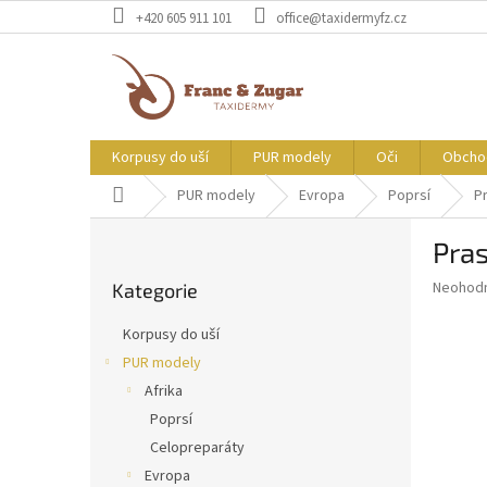
Přejít
+420 605 911 101
office@taxidermyfz.cz
na
obsah
Korpusy do uší
PUR modely
Oči
Obcho
Domů
PUR modely
Evropa
Poprsí
P
P
Pra
o
Přeskočit
s
Průměr
Neohod
Kategorie
kategorie
t
hodnoce
r
produkt
Korpusy do uší
a
je
PUR modely
0,0
n
z
Afrika
n
5
í
Poprsí
hvězdič
p
Celopreparáty
a
Evropa