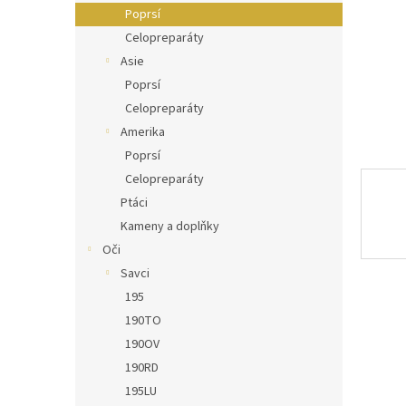
n
Poprsí
e
Celopreparáty
l
Asie
Poprsí
Celopreparáty
Amerika
Poprsí
Celopreparáty
Ptáci
Kameny a doplňky
Oči
Savci
195
190TO
190OV
190RD
195LU