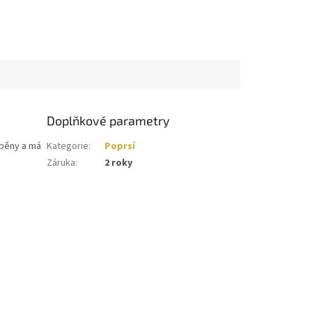
Doplňkové parametry
 pěny a má
Kategorie
:
Poprsí
Záruka
:
2 roky