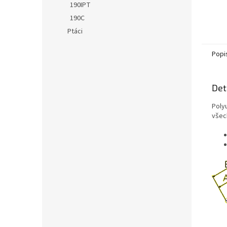
190IPT
190C
Ptáci
Popi
Det
Poly
všec