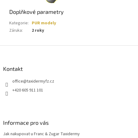
Doplňkové parametry
Kategorie
:
PUR modely
Záruka
:
2 roky
Z
á
p
a
Kontakt
t
office
@
taxidermyfz.cz
í
+420 605 911 101
Informace pro vás
Jak nakupovat u Franc & Zugar Taxidermy