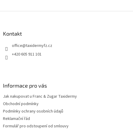
Z
á
p
a
Kontakt
t
office
@
taxidermyfz.cz
í
+420 605 911 101
Informace pro vás
Jak nakupovat u Franc & Zugar Taxidermy
Obchodní podmínky
Podmínky ochrany osobních údajů
Reklamační řád
Formulář pro odstoupení od smlouvy