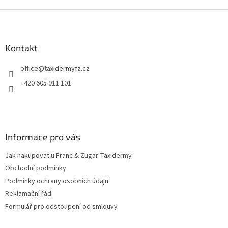
Z
á
p
a
Kontakt
t
office
@
taxidermyfz.cz
í
+420 605 911 101
Informace pro vás
Jak nakupovat u Franc & Zugar Taxidermy
Obchodní podmínky
Podmínky ochrany osobních údajů
Reklamační řád
Formulář pro odstoupení od smlouvy