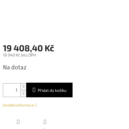
19 408,40 Kč
16 040 Kč bez DPH
Měrná
Na dotaz
cena:
Přidat do košíku
Detailní informace