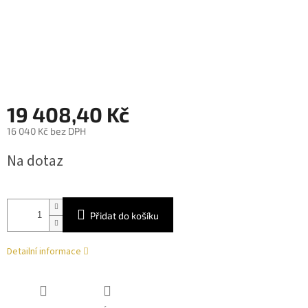
19 408,40 Kč
16 040 Kč bez DPH
Měrná
Na dotaz
cena:
Přidat do košíku
Detailní informace