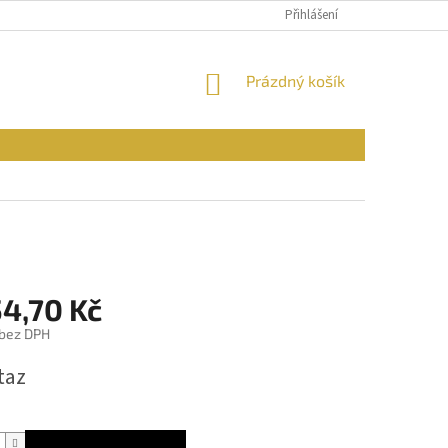
PODMÍNKY OCHRANY OSOBNÍCH ÚDAJŮ
Přihlášení
REKLAMAČNÍ ŘÁD
FOR
NÁKUPNÍ
Prázdný košík
KOŠÍK
54,70 Kč
 bez DPH
taz