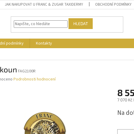
JAK NAKUPOVAT U FRANC & ZUGAR TAXIDERMY
OBCHODNÍ PODMÍNKY
HLEDAT
dní podmínky
Kontakty
tkoun
FAG2100R
né
noceno
Podrobnosti hodnocení
ní
8 5
u
7 070 Kč
Měrná
Na do
cena:
ek.