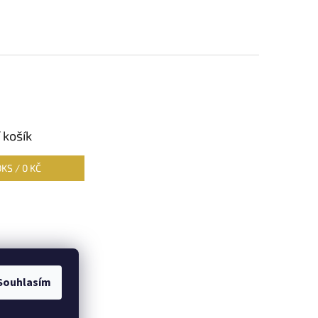
 košík
0
KS /
0 KČ
Souhlasím