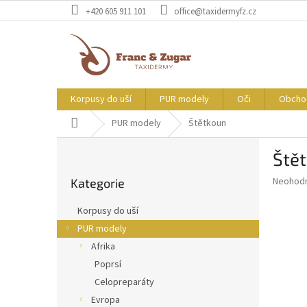
Přejít
+420 605 911 101
office@taxidermyfz.cz
na
obsah
Korpusy do uší
PUR modely
Oči
Obcho
Domů
PUR modely
Štětkoun
P
Ště
o
Přeskočit
s
Průměr
Neohod
Kategorie
kategorie
t
hodnoce
r
produkt
Korpusy do uší
a
je
PUR modely
0,0
n
z
Afrika
n
5
í
Poprsí
hvězdič
p
Celopreparáty
a
Evropa