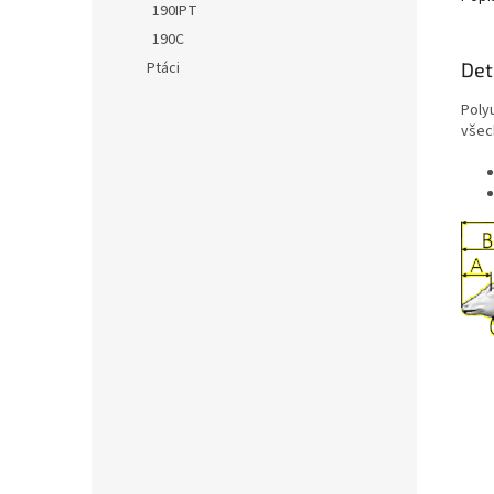
190IPT
190C
Det
Ptáci
Poly
všec