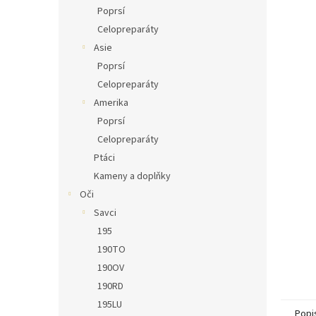
n
Poprsí
e
Celopreparáty
l
Asie
Poprsí
Celopreparáty
Amerika
Poprsí
Celopreparáty
Ptáci
Kameny a doplňky
Oči
Savci
195
190TO
190OV
190RD
195LU
Popi