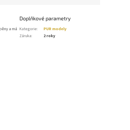
Doplňkové parametry
 pěny a má
Kategorie
:
PUR modely
Záruka
:
2 roky