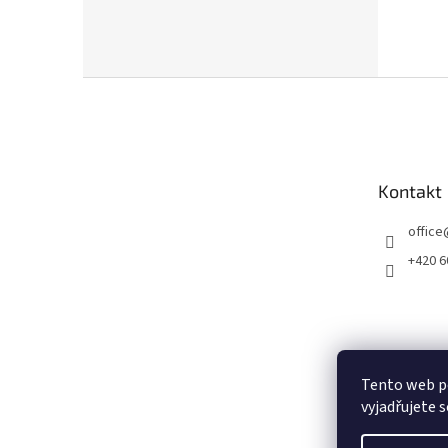
Z
á
p
a
t
Kontakt
í
office
+420 6
Tento web p
vyjadřujete s