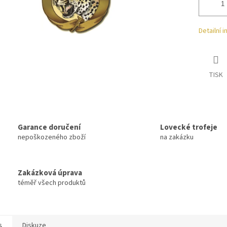
Detailní 
TISK
Garance doručení
Lovecké trofeje
nepoškozeného zboží
na zakázku
Zakázková úprava
téměř všech produktů
s
Diskuze