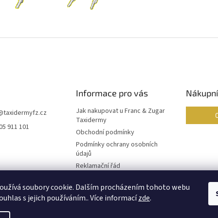
Informace pro vás
Nákupní
Jak nakupovat u Franc & Zugar
@
taxidermyfz.cz
Taxidermy
05 911 101
Obchodní podmínky
Podmínky ochrany osobních
údajů
Reklamační řád
Formulář pro odstoupení od
oužívá soubory cookie. Dalším procházením tohoto webu
smlouvy
ouhlas s jejich používáním.. Více informací
zde
.