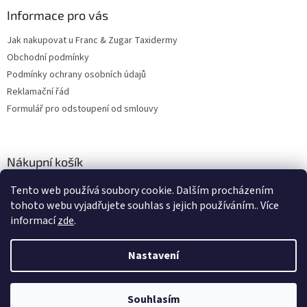
Informace pro vás
Jak nakupovat u Franc & Zugar Taxidermy
Obchodní podmínky
Podmínky ochrany osobních údajů
Reklamační řád
Formulář pro odstoupení od smlouvy
Nákupní košík
Tento web používá soubory cookie. Dalším procházením
0
KS /
0 KČ
tohoto webu vyjadřujete souhlas s jejich používáním.. Více
informací
zde
.
Vytvořil Shoptet
Nastavení
Copyright 2026
Franc & Zugar Taxidermy s.r.o.
. Všechna práva
Souhlasím
vyhrazena.
Upravit nastavení cookies