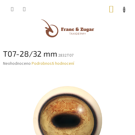
Přejít
NÁKUP
na
obsah
KOŠÍK
T07-28/32 mm
2832T07
Průměrné
Neohodnoceno
Podrobnosti hodnocení
hodnocení
produktu
je
0,0
z
5
hvězdiček.