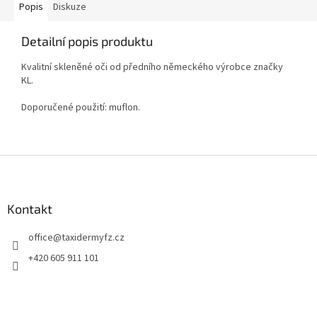
Popis
Diskuze
Detailní popis produktu
Kvalitní skleněné oči od předního německého výrobce značky
KL.
Doporučené použití: muflon.
Z
á
p
a
Kontakt
t
office
@
taxidermyfz.cz
í
+420 605 911 101