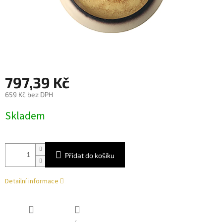
797,39 Kč
659 Kč bez DPH
Měrná
Skladem
cena:
Přidat do košíku
Detailní informace