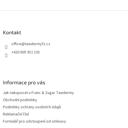
Z
á
p
a
Kontakt
t
office
@
taxidermyfz.cz
í
+420 605 911 101
Informace pro vás
Jak nakupovat u Franc & Zugar Taxidermy
Obchodní podmínky
Podmínky ochrany osobních údajů
Reklamační řád
Formulář pro odstoupení od smlouvy