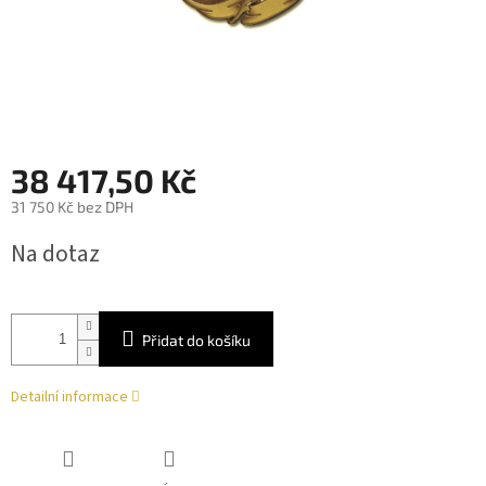
38 417,50 Kč
31 750 Kč bez DPH
Měrná
Na dotaz
cena:
Přidat do košíku
Detailní informace