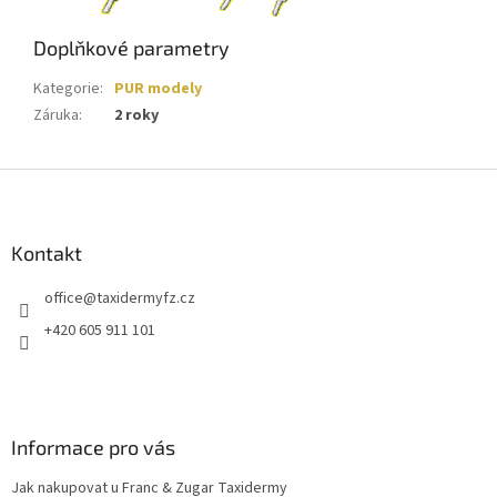
Doplňkové parametry
Kategorie
:
PUR modely
Záruka
:
2 roky
Z
á
p
a
Kontakt
t
office
@
taxidermyfz.cz
í
+420 605 911 101
Informace pro vás
Jak nakupovat u Franc & Zugar Taxidermy